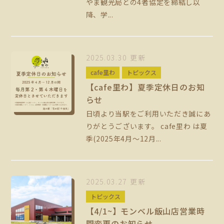
やま観光局との4者協定を締結し以
降、学...
2025.03.30 更新
cafe里わ
トピックス
【cafe里わ】夏季定休日のお知
らせ
日頃より当駅をご利用いただき誠にあ
りがとうございます。 cafe里わ は夏
季(2025年4月～12月...
2025.03.27 更新
トピックス
【4/1~】モンベル飯山店営業時
間変更のお知らせ