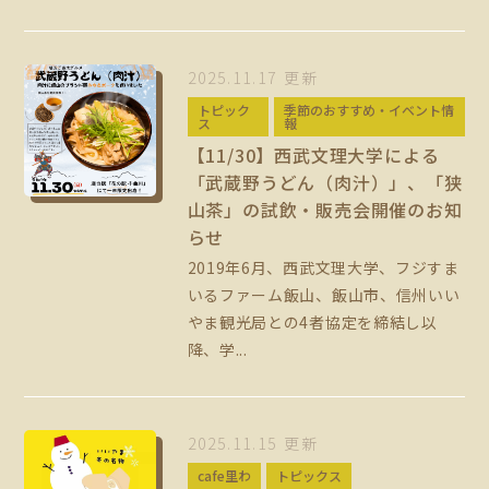
2025.11.17 更新
トピック
季節のおすすめ・イベント情
ス
報
【11/30】西武文理大学による
「武蔵野うどん（肉汁）」、「狭
山茶」の試飲・販売会開催のお知
らせ
2019年6月、西武文理大学、フジすま
いるファーム飯山、飯山市、信州いい
やま観光局との4者協定を締結し以
降、学...
2025.11.15 更新
cafe里わ
トピックス