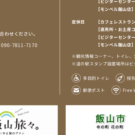
【ビジターセンタ
【モンベル飯山店
定休日
【カフェレストラ
【直売所・お土産
合わせください。
【ビジターセンタ
帯
090-7811-7170
【モンベル飯山店
※観光情報コーナー、トイレ、
※道の駅スタンプ設置場所はビジタ
多目的トイレ
授
郵便ポスト
Free 