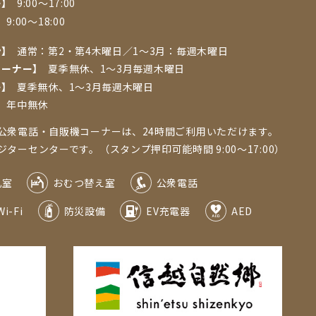
ー】
9:00～17:00
】
9:00～18:00
ン】
通常：第2・第4木曜日／1〜3⽉：毎週⽊曜⽇
コーナー】
夏季無休、1〜3⽉毎週⽊曜⽇
ー】
夏季無休、1～3月毎週木曜日
】
年中無休
公衆電話・自販機コーナーは、24時間ご利用いただけます。
ーセンターです。（スタンプ押印可能時間 9:00～17:00）
乳室
おむつ替え室
公衆電話
Wi-Fi
防災設備
EV充電器
AED