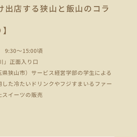
だけ出店する狭山と飯山のコラ
り】
:30～15:00頃
川」正面入り口
玉県狭山市）サービス経営学部の学生による
用した冷たいドリンクやフジすまいるファー
たスイーツの販売