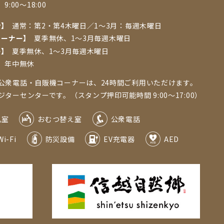
】
9:00～18:00
ン】
通常：第2・第4木曜日／1〜3⽉：毎週⽊曜⽇
コーナー】
夏季無休、1〜3⽉毎週⽊曜⽇
ー】
夏季無休、1～3月毎週木曜日
】
年中無休
公衆電話・自販機コーナーは、24時間ご利用いただけます。
ーセンターです。（スタンプ押印可能時間 9:00～17:00）
乳室
おむつ替え室
公衆電話
Wi-Fi
防災設備
EV充電器
AED