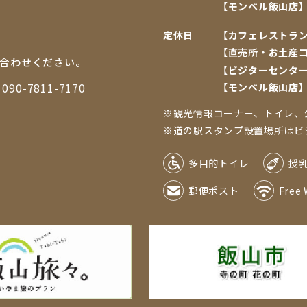
【モンベル飯山店
定休日
【カフェレストラ
【直売所・お土産
合わせください。
【ビジターセンタ
帯
090-7811-7170
【モンベル飯山店
※観光情報コーナー、トイレ、
※道の駅スタンプ設置場所はビジタ
多目的トイレ
授
郵便ポスト
Free 