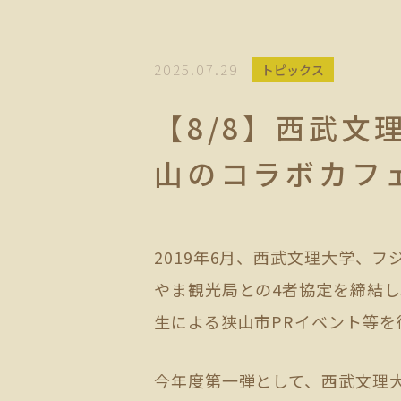
2025.07.29
トピックス
【8/8】西武文
山のコラボカフ
2019年6月、西武文理大学、
やま観光局との4者協定を締結
生による狭山市PRイベント等を
今年度第一弾として、西武文理大