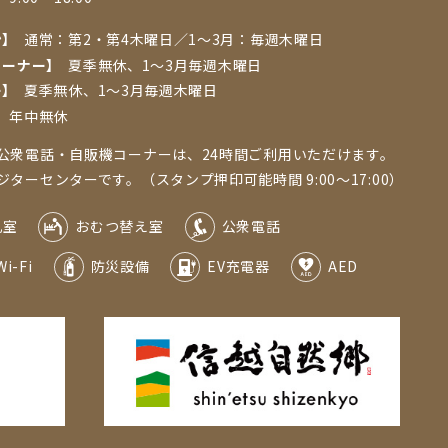
ン】
通常：第2・第4木曜日／1〜3⽉：毎週⽊曜⽇
コーナー】
夏季無休、1〜3⽉毎週⽊曜⽇
ー】
夏季無休、1～3月毎週木曜日
】
年中無休
公衆電話・自販機コーナーは、24時間ご利用いただけます。
ーセンターです。（スタンプ押印可能時間 9:00～17:00）
乳室
おむつ替え室
公衆電話
Wi-Fi
防災設備
EV充電器
AED