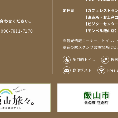
定休日
【カフェレストラ
【直売所・お土産
合わせください。
【ビジターセンタ
帯
090-7811-7170
【モンベル飯山店
※観光情報コーナー、トイレ、
※道の駅スタンプ設置場所はビジタ
多目的トイレ
授
郵便ポスト
Free 