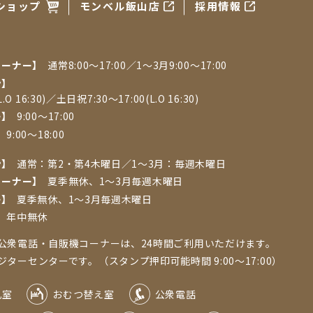
ショップ
モンベル飯山店
採用情報
コーナー】
通常8:00〜17:00／1〜3月9:00〜17:00
ン】
.O 16:30)／土日祝7:30～17:00(L.O 16:30)
ー】
9:00～17:00
】
9:00～18:00
ン】
通常：第2・第4木曜日／1〜3⽉：毎週⽊曜⽇
コーナー】
夏季無休、1〜3⽉毎週⽊曜⽇
ー】
夏季無休、1～3月毎週木曜日
】
年中無休
公衆電話・自販機コーナーは、24時間ご利用いただけます。
ーセンターです。（スタンプ押印可能時間 9:00～17:00）
乳室
おむつ替え室
公衆電話