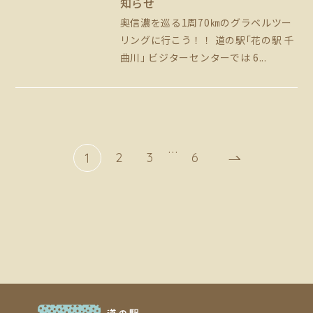
知らせ
奥信濃を巡る1周70㎞のグラベルツー
リングに行こう！！ 道の駅｢花の駅 千
曲川｣ ビジターセンターでは 6...
…
2
3
6
次へ
1