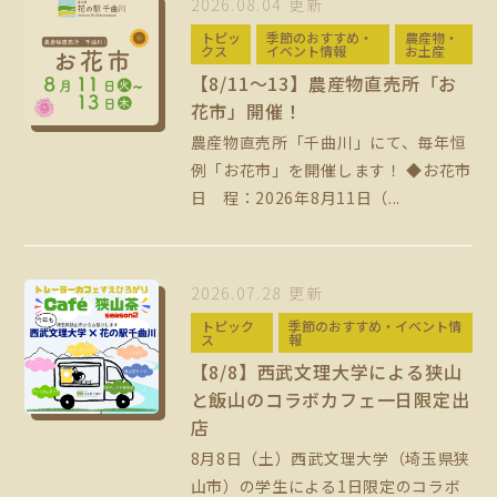
2026.08.04 更新
トピッ
季節のおすすめ・
農産物・
クス
イベント情報
お土産
【8/11～13】農産物直売所「お
花市」開催！
農産物直売所「千曲川」にて、毎年恒
例「お花市」を開催します！ ◆お花市
日 程：2026年8月11日（...
2026.07.28 更新
トピック
季節のおすすめ・イベント情
ス
報
【8/8】西武文理大学による狭山
と飯山のコラボカフェ一日限定出
店
8月8日（土）西武文理大学（埼玉県狭
山市）の学生による1日限定のコラボ