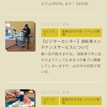
カフェOPENします！ 2019年...
2026.07.27 更新
トピック
季節のおすすめ・イベント情
ス
報
【ビジターセンター】自転車メン
テナンスサービスについて
暑い日が続きますね。 自転車で外に出
かけようとしてもあまりの暑さに躊躇
してしまいますが、山の中は日陰が思
いの...
2026.07.01 更新
トピック
季節のおすすめ・イベント情
ス
報